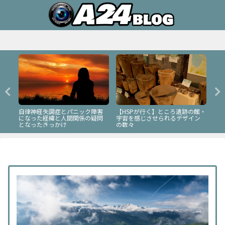
自律神経失調症とパニック障害
【HSPが行く】ところ遺跡の館・
・自
【H
になった経緯と人間関係の疑問
宇宙を感じさせられるデザイン
林
となったきっかけ
の数々