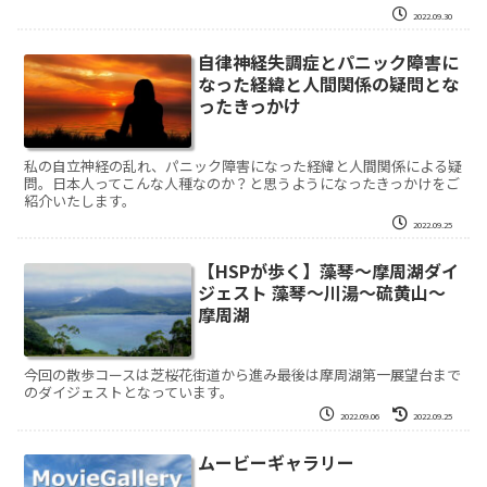
2022.09.30
自律神経失調症とパニック障害に
なった経緯と人間関係の疑問とな
ったきっかけ
私の自立神経の乱れ、パニック障害になった経緯と人間関係による疑
問。日本人ってこんな人種なのか？と思うようになったきっかけをご
紹介いたします。
2022.09.25
【HSPが歩く】藻琴～摩周湖ダイ
ジェスト 藻琴～川湯～硫黄山～
摩周湖
今回の散歩コースは芝桜花街道から進み最後は摩周湖第一展望台まで
のダイジェストとなっています。
2022.09.06
2022.09.25
ムービーギャラリー