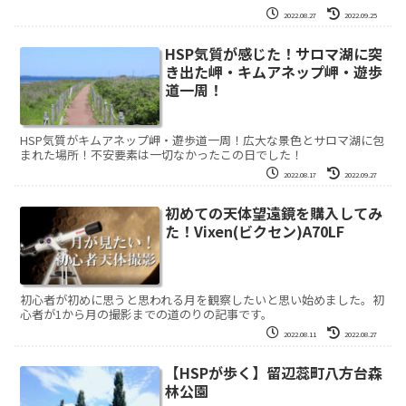
2022.08.27
2022.09.25
HSP気質が感じた！サロマ湖に突
き出た岬・キムアネップ岬・遊歩
道一周！
HSP気質がキムアネップ岬・遊歩道一周！広大な景色とサロマ湖に包
まれた場所！不安要素は一切なかったこの日でした！
2022.08.17
2022.09.27
初めての天体望遠鏡を購入してみ
た！Vixen(ビクセン)A70LF
初心者が初めに思うと思われる月を観察したいと思い始めました。初
心者が1から月の撮影までの道のりの記事です。
2022.08.11
2022.08.27
【HSPが歩く】留辺蕊町八方台森
林公園