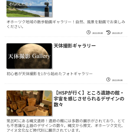
オホーツク地域の散歩動画ギャラリー！自然、風景を動画でお楽しみ
ください。
2022.09.06
2022.09.27
天体撮影ギャラリー
初心者が天体撮影を1から始めたフォトギャラリー
2022.09.06
【HSPが行く】ところ遺跡の館・
宇宙を感じさせられるデザインの
数々
常呂町にある縄文遺跡！遺跡の館には多数の展示がされており、とて
も不思議な土器のデザインの数々。縄文から擦文、オホーツク文化、
アイヌ文化など時代別に展示されています。