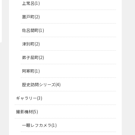
上常呂
1
置戸町
2
佐呂間町
1
津別町
2
弟子屈町
2
阿寒町
1
歴史訪問シリーズ
4
ギャラリー
3
撮影機材
5
一眼レフカメラ
1