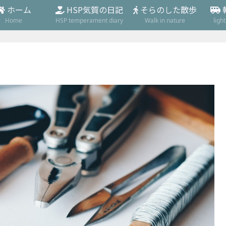
ホーム
HSP気質の日記
そらのした散歩
Home
HSP temperament diary
Walk in nature
ligh