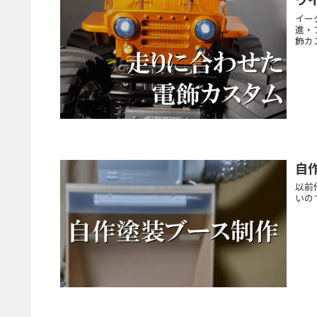
イーグ
進・
飾カ
自
以前
いの