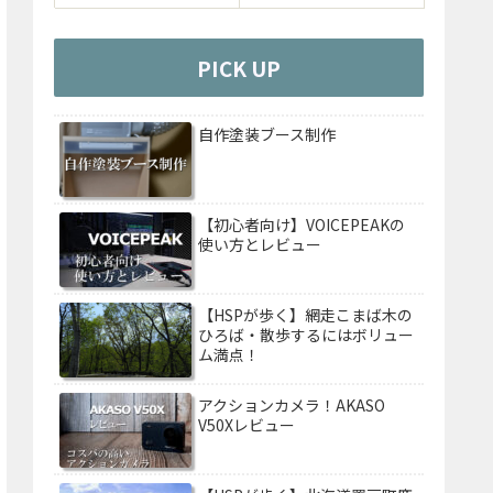
PICK UP
自作塗装ブース制作
【初心者向け】VOICEPEAKの
使い方とレビュー
【HSPが歩く】網走こまば木の
ひろば・散歩するにはボリュー
ム満点！
アクションカメラ！AKASO
V50Xレビュー