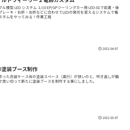
ル模型 LED システム :1/10 EP/GPツーリングカー用 LED-01で前進・後
ブレーキ・右折・左折などに合わせてLEDの発光を変えるシステムで電
スタムをやってみる！作業工程
2022.04.07
作塗装ブース制作
作った衣装ケース改の塗装スペース（奥行）が狭いのと、吹き返しが酷
で思い切って新たに塗装ブースを制作する事にしました。
2022.03.07