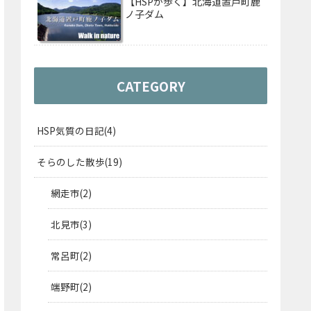
【HSPが歩く】北海道置戸町鹿
ノ子ダム
CATEGORY
HSP気質の日記
4
そらのした散歩
19
網走市
2
北見市
3
常呂町
2
端野町
2