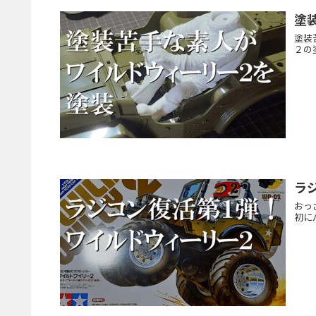
塗
塗装
２の
ラ
おっ
初に