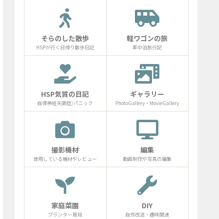
そらのした散歩
軽ワゴンの旅
HSPが行く日帰り散歩日記
車中泊旅行記
HSP気質の日記
ギャラリー
自律神経失調症/パニック
PhotoGallery・MovieGallery
撮影機材
編集
使用している機材やレビュー
動画制作や写真の編集
家庭菜園
DIY
プランター栽培
自作改造・趣味関連