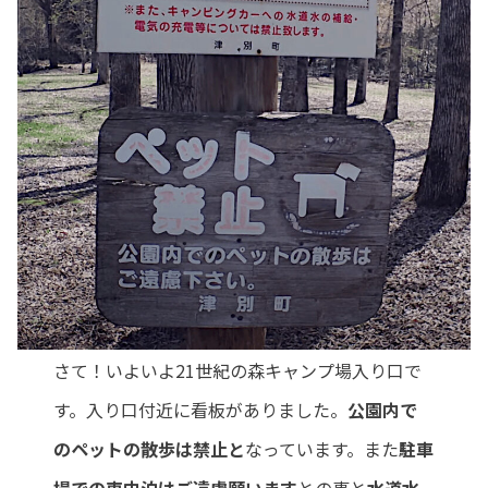
さて！いよいよ21世紀の森キャンプ場入り口で
す。入り口付近に看板がありました。
公園内で
のペットの散歩は禁止と
なっています。また
駐車
場での車中泊はご遠慮願います
との事
と
水道水