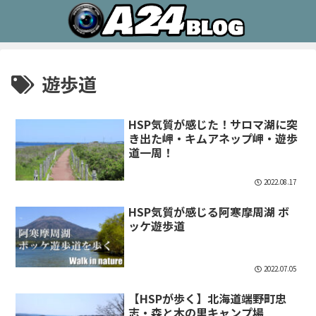
遊歩道
HSP気質が感じた！サロマ湖に突
き出た岬・キムアネップ岬・遊歩
道一周！
2022.08.17
HSP気質が感じる阿寒摩周湖 ボ
ッケ遊歩道
2022.07.05
【HSPが歩く】北海道端野町忠
志・森と木の里キャンプ場