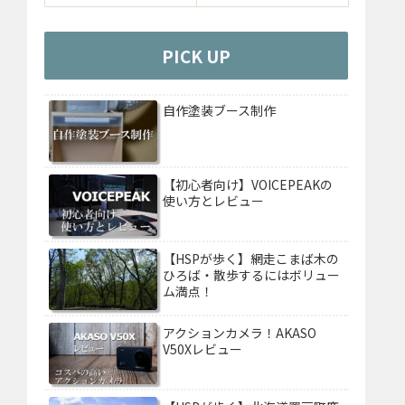
PICK UP
自作塗装ブース制作
【初心者向け】VOICEPEAKの
使い方とレビュー
【HSPが歩く】網走こまば木の
ひろば・散歩するにはボリュー
ム満点！
アクションカメラ！AKASO
V50Xレビュー