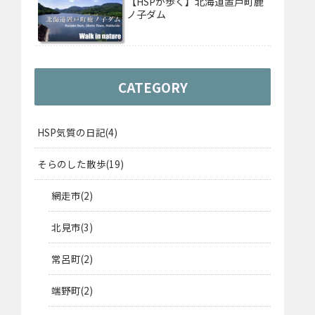
【HSPが歩く】北海道置戸町鹿
ノ子ダム
CATEGORY
HSP気質の日記
4
そらのした散歩
19
網走市
2
北見市
3
常呂町
2
端野町
2