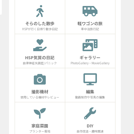
そらのした散歩
軽ワゴンの旅
HSPが行く日帰り散歩日記
車中泊旅行記
HSP気質の日記
ギャラリー
自律神経失調症/パニック
PhotoGallery・MovieGallery
撮影機材
編集
使用している機材やレビュー
動画制作や写真の編集
家庭菜園
DIY
プランター栽培
自作改造・趣味関連