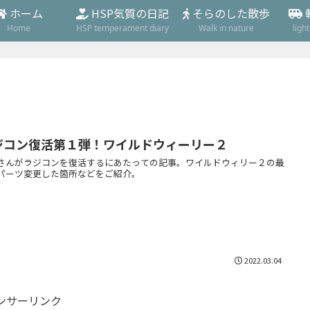
ホーム
HSP気質の日記
そらのした散歩
Home
HSP temperament diary
Walk in nature
ligh
ジコン復活第１弾！ワイルドウィーリー２
さんがラジコンを復活するにあたっての記事。ワイルドウィリー２の最
パーツ変更した箇所などをご紹介。
2022.03.04
ンサーリンク