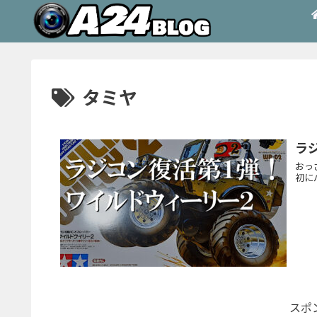
タミヤ
ラ
おっ
初に
スポ