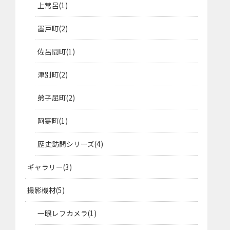
上常呂
1
置戸町
2
佐呂間町
1
津別町
2
弟子屈町
2
阿寒町
1
歴史訪問シリーズ
4
ギャラリー
3
撮影機材
5
一眼レフカメラ
1