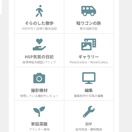
そらのした散歩
軽ワゴンの旅
HSPが行く日帰り散歩日記
車中泊旅行記
HSP気質の日記
ギャラリー
自律神経失調症/パニック
PhotoGallery・MovieGallery
撮影機材
編集
使用している機材やレビュー
動画制作や写真の編集
家庭菜園
DIY
プランター栽培
自作改造・趣味関連