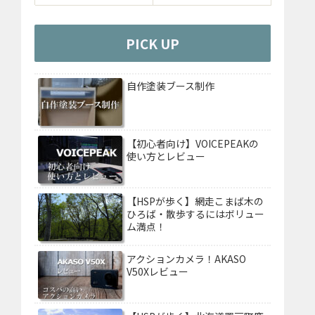
PICK UP
自作塗装ブース制作
【初心者向け】VOICEPEAKの
使い方とレビュー
【HSPが歩く】網走こまば木の
ひろば・散歩するにはボリュー
ム満点！
アクションカメラ！AKASO
V50Xレビュー