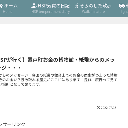
ホーム
HSP気質の日記
そらのした散歩
Home
HSP temperament diary
Walk in nature
ligh
HSPが行く】置戸町お金の博物館・紙幣からのメッ
ージ・・・
からのメッセージ！各国の紙幣や銀貨までのお金の歴史がつまった博物
そのお金から読み取れる歴史がここにはあります！是非一度行って見て
い場所となっております。
2022.07.15
ンサーリンク