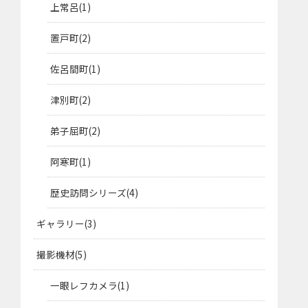
上常呂
1
置戸町
2
佐呂間町
1
津別町
2
弟子屈町
2
阿寒町
1
歴史訪問シリーズ
4
ギャラリー
3
撮影機材
5
一眼レフカメラ
1