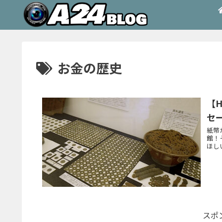
お金の歴史
【
セ
紙幣
館！
ほし
スポ