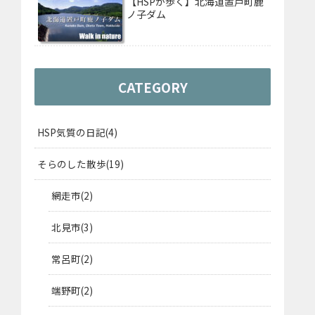
【HSPが歩く】北海道置戸町鹿
ノ子ダム
CATEGORY
HSP気質の日記
4
そらのした散歩
19
網走市
2
北見市
3
常呂町
2
端野町
2